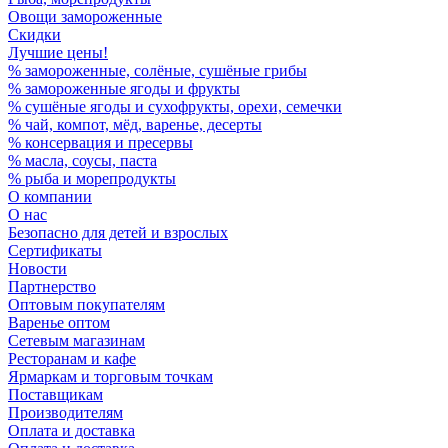
Овощи замороженные
Скидки
Лучшие цены!
% замороженные, солёные, сушёные грибы
% замороженные ягоды и фрукты
% сушёные ягоды и сухофрукты, орехи, семечки
% чай, компот, мёд, варенье, десерты
% консервация и пресервы
% масла, соусы, паста
% рыба и морепродукты
О компании
О нас
Безопасно для детей и взрослых
Сертификаты
Новости
Партнерство
Оптовым покупателям
Варенье оптом
Сетевым магазинам
Ресторанам и кафе
Ярмаркам и торговым точкам
Поставщикам
Производителям
Оплата и доставка