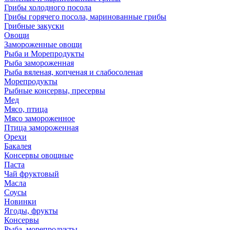
Грибы холодного посола
Грибы горячего посола, маринованные грибы
Грибные закуски
Овощи
Замороженные овощи
Рыба и Морепродукты
Рыба замороженная
Рыба вяленая, копченая и слабосоленая
Морепродукты
Рыбные консервы, пресервы
Мед
Мясо, птица
Мясо замороженное
Птица замороженная
Орехи
Бакалея
Консервы овощные
Паста
Чай фруктовый
Масла
Соусы
Новинки
Ягоды, фрукты
Консервы
Рыба, морепродукты