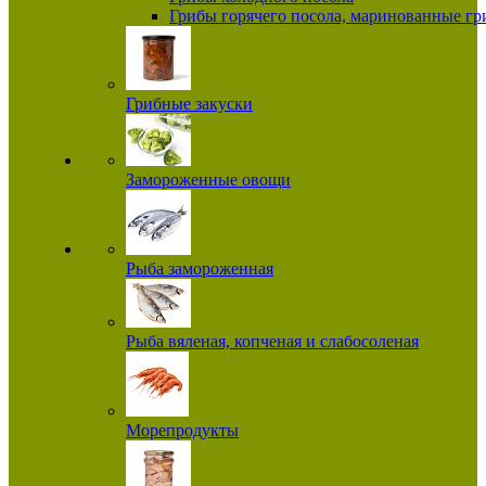
Грибы горячего посола, маринованные г
Грибные закуски
Замороженные овощи
Рыба замороженная
Рыба вяленая, копченая и слабосоленая
Морепродукты