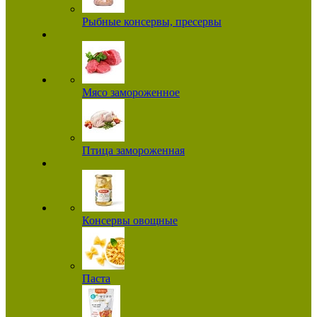
Рыбные консервы, пресервы
Мясо замороженное
Птица замороженная
Консервы овощные
Паста