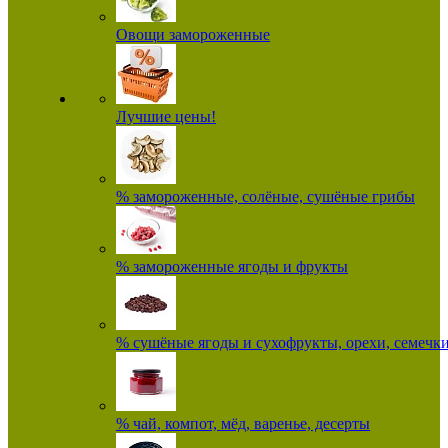
Овощи замороженные
Лучшие цены!
% замороженные, солёные, сушёные грибы
% замороженные ягоды и фрукты
% сушёные ягоды и сухофрукты, орехи, семечк
% чай, компот, мёд, варенье, десерты