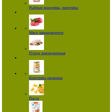
Рыбные консервы, пресервы
Мясо замороженное
Птица замороженная
Консервы овощные
Паста