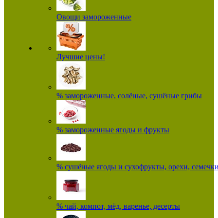
Овощи замороженные
Лучшие цены!
% замороженные, солёные, сушёные грибы
% замороженные ягоды и фрукты
% сушёные ягоды и сухофрукты, орехи, семечк
% чай, компот, мёд, варенье, десерты