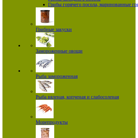
Грибы горячего посола, маринованные г
Грибные закуски
Замороженные овощи
Рыба замороженная
Рыба вяленая, копченая и слабосоленая
Морепродукты