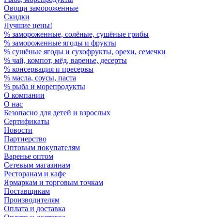
Овощи замороженные
Скидки
Лучшие цены!
% замороженные, солёные, сушёные грибы
% замороженные ягоды и фрукты
% сушёные ягоды и сухофрукты, орехи, семечки
% чай, компот, мёд, варенье, десерты
% консервация и пресервы
% масла, соусы, паста
% рыба и морепродукты
О компании
О нас
Безопасно для детей и взрослых
Сертификаты
Новости
Партнерство
Оптовым покупателям
Варенье оптом
Сетевым магазинам
Ресторанам и кафе
Ярмаркам и торговым точкам
Поставщикам
Производителям
Оплата и доставка