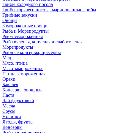
Грибы холодного посола
Грибы горячего посола, маринованные грибы
Грибные закуски
Овощи
Замороженные овощи
Рыба и Морепродукты
Рыба замороженная
Рыба вяленая, копченая и слабосоленая
Морепродукты
Рыбные консервы, пресервы
Мед
Мясо, птица
Мясо замороженное
Птица замороженная
Орехи
Бакалея
Консервы овощные
Паста
Чай фруктовый
Масла
Соусы
Новинки
Ягоды, фрукты
Консервы
Рыба, морепродукты