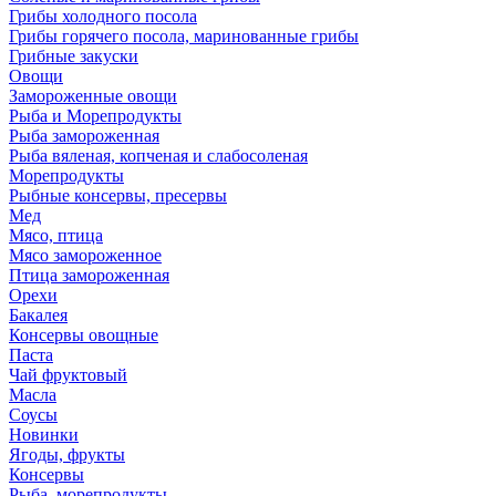
Грибы холодного посола
Грибы горячего посола, маринованные грибы
Грибные закуски
Овощи
Замороженные овощи
Рыба и Морепродукты
Рыба замороженная
Рыба вяленая, копченая и слабосоленая
Морепродукты
Рыбные консервы, пресервы
Мед
Мясо, птица
Мясо замороженное
Птица замороженная
Орехи
Бакалея
Консервы овощные
Паста
Чай фруктовый
Масла
Соусы
Новинки
Ягоды, фрукты
Консервы
Рыба, морепродукты