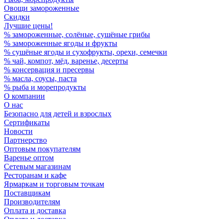
Овощи замороженные
Скидки
Лучшие цены!
% замороженные, солёные, сушёные грибы
% замороженные ягоды и фрукты
% сушёные ягоды и сухофрукты, орехи, семечки
% чай, компот, мёд, варенье, десерты
% консервация и пресервы
% масла, соусы, паста
% рыба и морепродукты
О компании
О нас
Безопасно для детей и взрослых
Сертификаты
Новости
Партнерство
Оптовым покупателям
Варенье оптом
Сетевым магазинам
Ресторанам и кафе
Ярмаркам и торговым точкам
Поставщикам
Производителям
Оплата и доставка