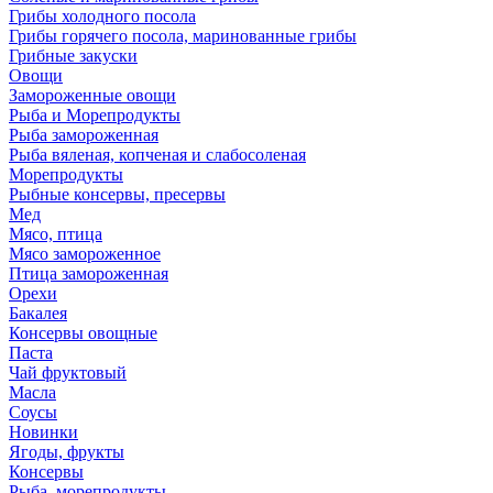
Грибы холодного посола
Грибы горячего посола, маринованные грибы
Грибные закуски
Овощи
Замороженные овощи
Рыба и Морепродукты
Рыба замороженная
Рыба вяленая, копченая и слабосоленая
Морепродукты
Рыбные консервы, пресервы
Мед
Мясо, птица
Мясо замороженное
Птица замороженная
Орехи
Бакалея
Консервы овощные
Паста
Чай фруктовый
Масла
Соусы
Новинки
Ягоды, фрукты
Консервы
Рыба, морепродукты