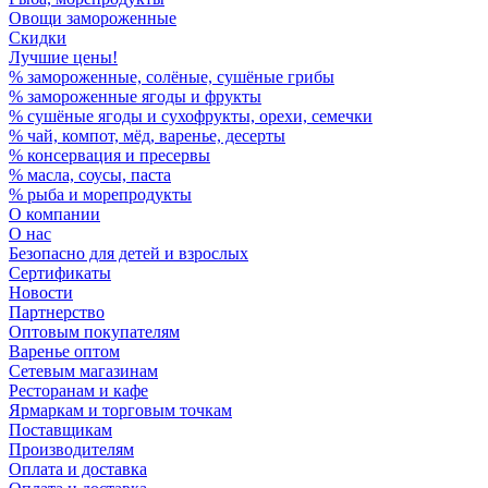
Овощи замороженные
Скидки
Лучшие цены!
% замороженные, солёные, сушёные грибы
% замороженные ягоды и фрукты
% сушёные ягоды и сухофрукты, орехи, семечки
% чай, компот, мёд, варенье, десерты
% консервация и пресервы
% масла, соусы, паста
% рыба и морепродукты
О компании
О нас
Безопасно для детей и взрослых
Сертификаты
Новости
Партнерство
Оптовым покупателям
Варенье оптом
Сетевым магазинам
Ресторанам и кафе
Ярмаркам и торговым точкам
Поставщикам
Производителям
Оплата и доставка