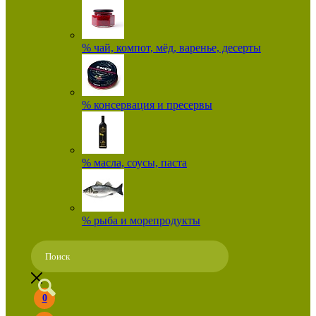
% чай, компот, мёд, варенье, десерты
% консервация и пресервы
% масла, соусы, паста
% рыба и морепродукты
0