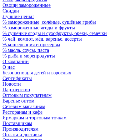
Овощи замороженные
Скидки
Лучшие цены!
% замороженные, солёные, сушёные грибы
% замороженные ягоды и фрукты
% сушёные ягоды и сухофрукты, орехи, семечки
% чай, компот, мёд, варенье, десерты
% консервация и пресервы
% масла, соусы, паста
% рыба и морепродукты
О компании
О нас
Безопасно для детей и взрослых
Сертификаты
Новости
Партнерство
Оптовым покупателям
Варенье оптом
Сетевым магазинам
Ресторанам и кафе
Ярмаркам и торговым точкам
Поставщикам
Производителям
Оплата и доставка