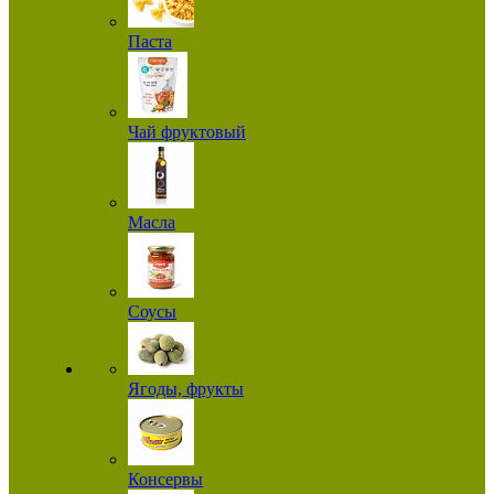
Паста
Чай фруктовый
Масла
Соусы
Ягоды, фрукты
Консервы