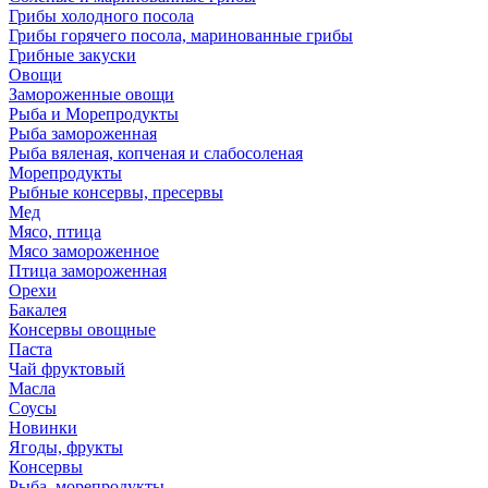
Грибы холодного посола
Грибы горячего посола, маринованные грибы
Грибные закуски
Овощи
Замороженные овощи
Рыба и Морепродукты
Рыба замороженная
Рыба вяленая, копченая и слабосоленая
Морепродукты
Рыбные консервы, пресервы
Мед
Мясо, птица
Мясо замороженное
Птица замороженная
Орехи
Бакалея
Консервы овощные
Паста
Чай фруктовый
Масла
Соусы
Новинки
Ягоды, фрукты
Консервы
Рыба, морепродукты