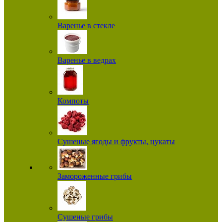
Варенье в стекле
Варенье в ведрах
Компоты
Сушеные ягоды и фрукты, цукаты
Замороженные грибы
Сушеные грибы