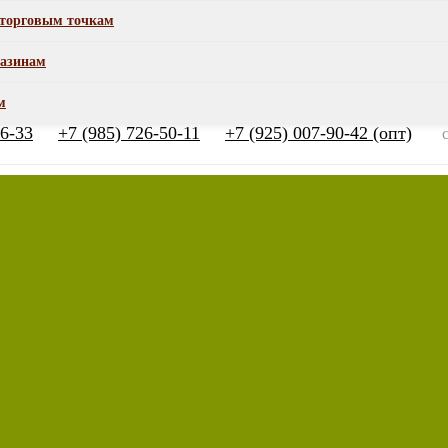
торговым точкам
азинам
м
66-33
+7 (985) 726-50-11
+7 (925) 007-90-42 (опт)