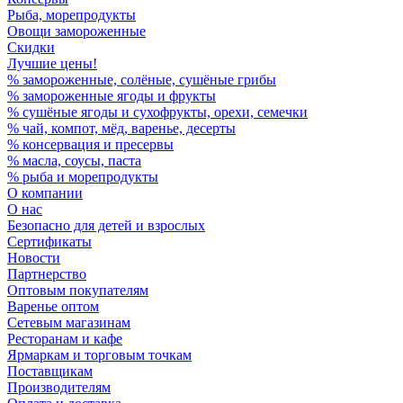
Рыба, морепродукты
Овощи замороженные
Скидки
Лучшие цены!
% замороженные, солёные, сушёные грибы
% замороженные ягоды и фрукты
% сушёные ягоды и сухофрукты, орехи, семечки
% чай, компот, мёд, варенье, десерты
% консервация и пресервы
% масла, соусы, паста
% рыба и морепродукты
О компании
О нас
Безопасно для детей и взрослых
Сертификаты
Новости
Партнерство
Оптовым покупателям
Варенье оптом
Сетевым магазинам
Ресторанам и кафе
Ярмаркам и торговым точкам
Поставщикам
Производителям