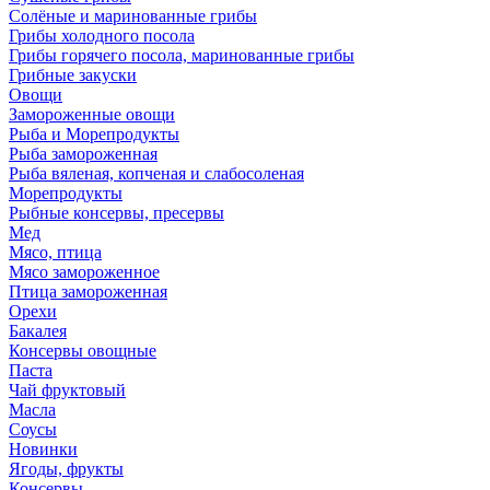
Солёные и маринованные грибы
Грибы холодного посола
Грибы горячего посола, маринованные грибы
Грибные закуски
Овощи
Замороженные овощи
Рыба и Морепродукты
Рыба замороженная
Рыба вяленая, копченая и слабосоленая
Морепродукты
Рыбные консервы, пресервы
Мед
Мясо, птица
Мясо замороженное
Птица замороженная
Орехи
Бакалея
Консервы овощные
Паста
Чай фруктовый
Масла
Соусы
Новинки
Ягоды, фрукты
Консервы