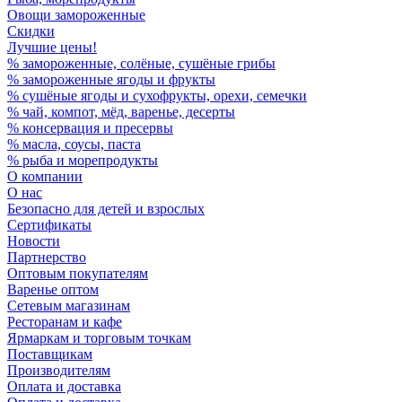
Овощи замороженные
Скидки
Лучшие цены!
% замороженные, солёные, сушёные грибы
% замороженные ягоды и фрукты
% сушёные ягоды и сухофрукты, орехи, семечки
% чай, компот, мёд, варенье, десерты
% консервация и пресервы
% масла, соусы, паста
% рыба и морепродукты
О компании
О нас
Безопасно для детей и взрослых
Сертификаты
Новости
Партнерство
Оптовым покупателям
Варенье оптом
Сетевым магазинам
Ресторанам и кафе
Ярмаркам и торговым точкам
Поставщикам
Производителям
Оплата и доставка