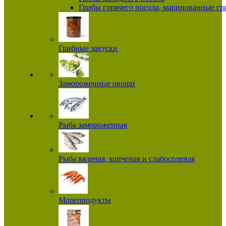
Грибы горячего посола, маринованные г
Грибные закуски
Замороженные овощи
Рыба замороженная
Рыба вяленая, копченая и слабосоленая
Морепродукты