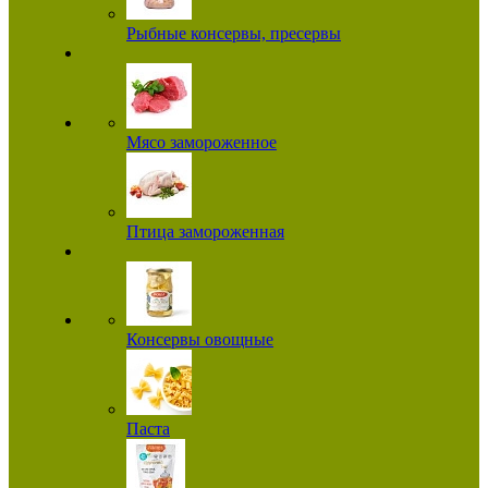
Рыбные консервы, пресервы
Мясо замороженное
Птица замороженная
Консервы овощные
Паста