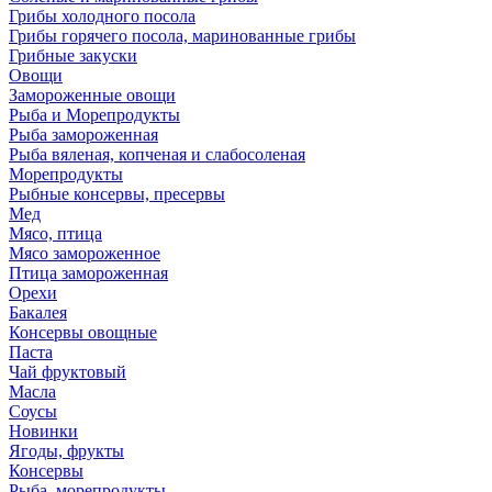
Грибы холодного посола
Грибы горячего посола, маринованные грибы
Грибные закуски
Овощи
Замороженные овощи
Рыба и Морепродукты
Рыба замороженная
Рыба вяленая, копченая и слабосоленая
Морепродукты
Рыбные консервы, пресервы
Мед
Мясо, птица
Мясо замороженное
Птица замороженная
Орехи
Бакалея
Консервы овощные
Паста
Чай фруктовый
Масла
Соусы
Новинки
Ягоды, фрукты
Консервы
Рыба, морепродукты