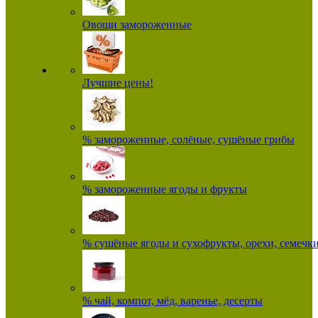
Овощи замороженные
Лучшие цены!
% замороженные, солёные, сушёные грибы
% замороженные ягоды и фрукты
% сушёные ягоды и сухофрукты, орехи, семечк
% чай, компот, мёд, варенье, десерты