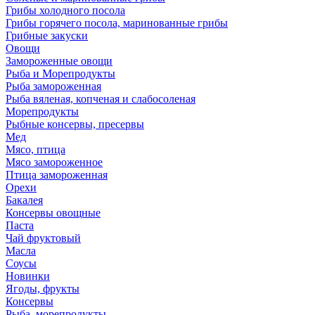
Грибы холодного посола
Грибы горячего посола, маринованные грибы
Грибные закуски
Овощи
Замороженные овощи
Рыба и Морепродукты
Рыба замороженная
Рыба вяленая, копченая и слабосоленая
Морепродукты
Рыбные консервы, пресервы
Мед
Мясо, птица
Мясо замороженное
Птица замороженная
Орехи
Бакалея
Консервы овощные
Паста
Чай фруктовый
Масла
Соусы
Новинки
Ягоды, фрукты
Консервы
Рыба, морепродукты