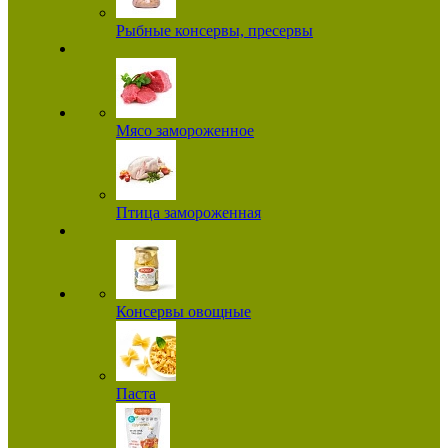
Рыбные консервы, пресервы
Мясо замороженное
Птица замороженная
Консервы овощные
Паста