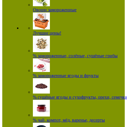
Овощи замороженные
Лучшие цены!
% замороженные, солёные, сушёные грибы
% замороженные ягоды и фрукты
% сушёные ягоды и сухофрукты, орехи, семечк
% чай, компот, мёд, варенье, десерты