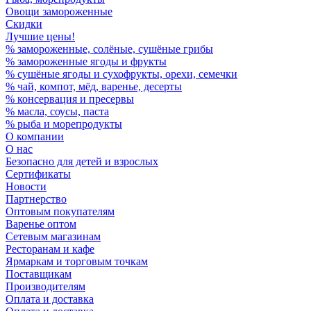
Овощи замороженные
Скидки
Лучшие цены!
% замороженные, солёные, сушёные грибы
% замороженные ягоды и фрукты
% сушёные ягоды и сухофрукты, орехи, семечки
% чай, компот, мёд, варенье, десерты
% консервация и пресервы
% масла, соусы, паста
% рыба и морепродукты
О компании
О нас
Безопасно для детей и взрослых
Сертификаты
Новости
Партнерство
Оптовым покупателям
Варенье оптом
Сетевым магазинам
Ресторанам и кафе
Ярмаркам и торговым точкам
Поставщикам
Производителям
Оплата и доставка