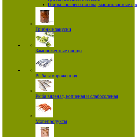
Грибы горячего посола, маринованные г
Грибные закуски
Замороженные овощи
Рыба замороженная
Рыба вяленая, копченая и слабосоленая
Морепродукты