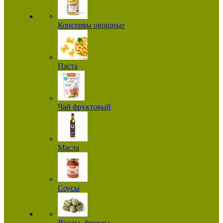
Консервы овощные
Паста
Чай фруктовый
Масла
Соусы
Ягоды, фрукты