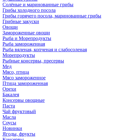
Солёные и маринованные грибы
Грибы холодного посола
Грибы горячего посола, маринованные грибы
Грибные закуски
Овощи
Замороженные овощи
Рыба и Морепродукты
Рыба замороженная
Рыба вяленая, копченая и слабосоленая
Морепродукты
Рыбные консервы, пресервы
Мед
Мясо, птица
Мясо замороженное
Птица замороженная
Орехи
Бакалея
Консервы овощные
Паста
Чай фруктовый
Масла
Соусы
Новинки
Ягоды, фрукты
Консервы