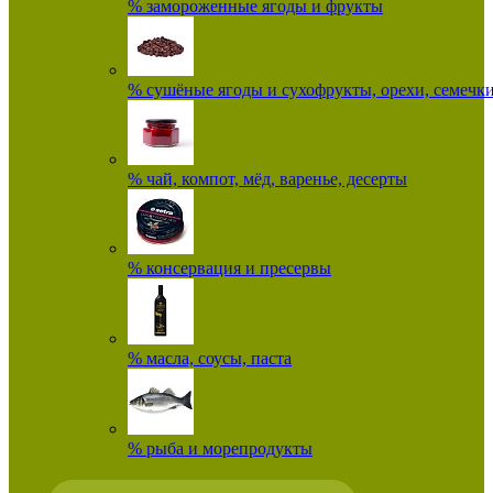
% замороженные ягоды и фрукты
% сушёные ягоды и сухофрукты, орехи, семечк
% чай, компот, мёд, варенье, десерты
% консервация и пресервы
% масла, соусы, паста
% рыба и морепродукты