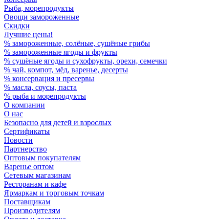
Рыба, морепродукты
Овощи замороженные
Скидки
Лучшие цены!
% замороженные, солёные, сушёные грибы
% замороженные ягоды и фрукты
% сушёные ягоды и сухофрукты, орехи, семечки
% чай, компот, мёд, варенье, десерты
% консервация и пресервы
% масла, соусы, паста
% рыба и морепродукты
О компании
О нас
Безопасно для детей и взрослых
Сертификаты
Новости
Партнерство
Оптовым покупателям
Варенье оптом
Сетевым магазинам
Ресторанам и кафе
Ярмаркам и торговым точкам
Поставщикам
Производителям