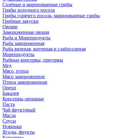
Солёные и маринованные грибы
Грибы холодного посола
Грибы горячего посола, маринованные грибы
Грибные закуски
Овощи
Замороженные овощи
Рыба и Морепродукты
Рыба замороженная
Рыба вяленая, копченая и слабосоленая
Морепродукты
Рыбные консервы, пресервы
Мед
Мясо, птица
Мясо замороженное
Птица замороженная
Орехи
Бакалея
Консервы овощные
Паста
Чай фруктовый
Масла
Соусы
Новинки
Ягоды, фрукты
Консервы