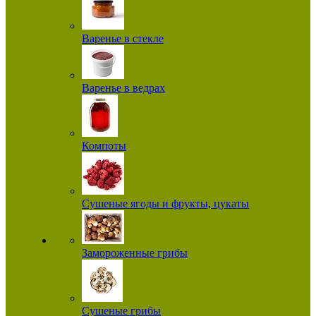
Варенье в стекле
Варенье в ведрах
Компоты
Сушеные ягоды и фрукты, цукаты
Замороженные грибы
Сушеные грибы