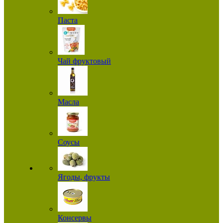
Паста
Чай фруктовый
Масла
Соусы
Ягоды, фрукты
Консервы