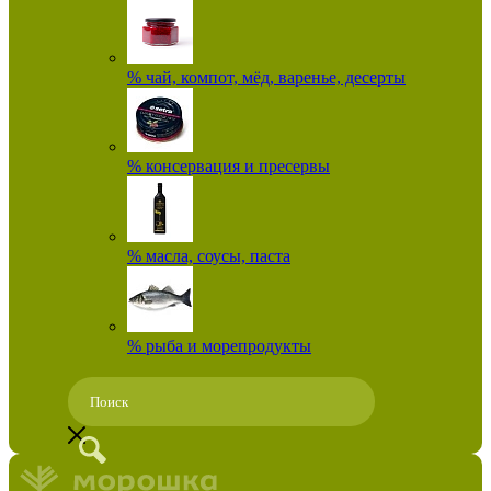
% чай, компот, мёд, варенье, десерты
% консервация и пресервы
% масла, соусы, паста
% рыба и морепродукты