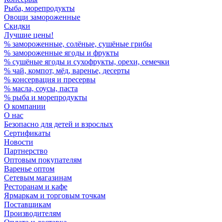
Рыба, морепродукты
Овощи замороженные
Скидки
Лучшие цены!
% замороженные, солёные, сушёные грибы
% замороженные ягоды и фрукты
% сушёные ягоды и сухофрукты, орехи, семечки
% чай, компот, мёд, варенье, десерты
% консервация и пресервы
% масла, соусы, паста
% рыба и морепродукты
О компании
О нас
Безопасно для детей и взрослых
Сертификаты
Новости
Партнерство
Оптовым покупателям
Варенье оптом
Сетевым магазинам
Ресторанам и кафе
Ярмаркам и торговым точкам
Поставщикам
Производителям