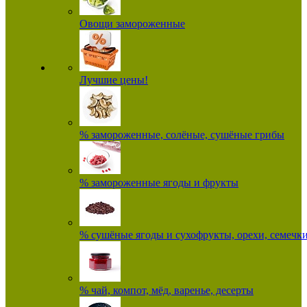
Овощи замороженные
Лучшие цены!
% замороженные, солёные, сушёные грибы
% замороженные ягоды и фрукты
% сушёные ягоды и сухофрукты, орехи, семечк
% чай, компот, мёд, варенье, десерты