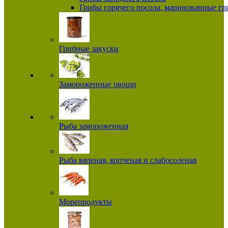
Грибы горячего посола, маринованные г
Грибные закуски
Замороженные овощи
Рыба замороженная
Рыба вяленая, копченая и слабосоленая
Морепродукты