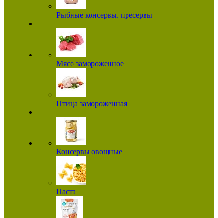
Рыбные консервы, пресервы
Мясо замороженное
Птица замороженная
Консервы овощные
Паста