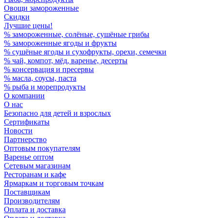
Овощи замороженные
Скидки
Лучшие цены!
% замороженные, солёные, сушёные грибы
% замороженные ягоды и фрукты
% сушёные ягоды и сухофрукты, орехи, семечки
% чай, компот, мёд, варенье, десерты
% консервация и пресервы
% масла, соусы, паста
% рыба и морепродукты
О компании
О нас
Безопасно для детей и взрослых
Сертификаты
Новости
Партнерство
Оптовым покупателям
Варенье оптом
Сетевым магазинам
Ресторанам и кафе
Ярмаркам и торговым точкам
Поставщикам
Производителям
Оплата и доставка