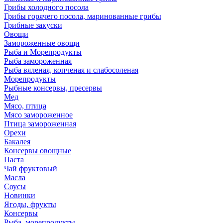
Грибы холодного посола
Грибы горячего посола, маринованные грибы
Грибные закуски
Овощи
Замороженные овощи
Рыба и Морепродукты
Рыба замороженная
Рыба вяленая, копченая и слабосоленая
Морепродукты
Рыбные консервы, пресервы
Мед
Мясо, птица
Мясо замороженное
Птица замороженная
Орехи
Бакалея
Консервы овощные
Паста
Чай фруктовый
Масла
Соусы
Новинки
Ягоды, фрукты
Консервы
Рыба, морепродукты