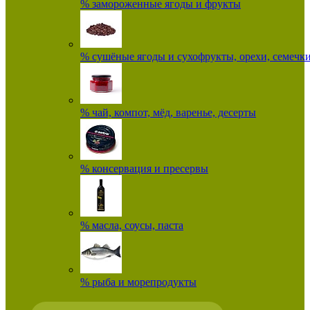
% замороженные ягоды и фрукты
% сушёные ягоды и сухофрукты, орехи, семечк
% чай, компот, мёд, варенье, десерты
% консервация и пресервы
% масла, соусы, паста
% рыба и морепродукты