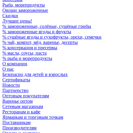
Рыба, морепродукты
Овощи замороженные
Скидки
Лучшие цены!
% замороженные, солёные, сушёные грибы
% замороженные ягоды и фрукты
% сушёные ягоды и сухофрукты, орехи, семечки
% чай, компот, мёд, варенье, десерты
% консервация и пресервы
% масла, соусы, паста
% рыба и морепродукты
О компании
О нас
Безопасно для детей и взрослых
Сертификаты
Новости
Партнерство
Оптовым покупателям
Варенье оптом
Сетевым магазинам
Ресторанам и кафе
Ярмаркам и торговым точкам
Поставщикам
Производителям