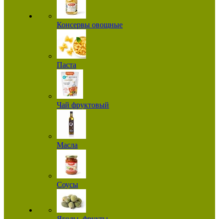
Консервы овощные
Паста
Чай фруктовый
Масла
Соусы
Ягоды, фрукты