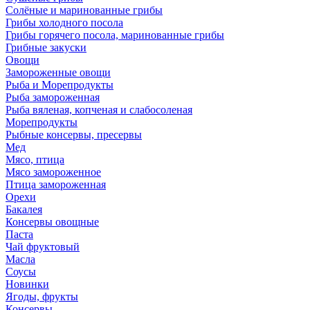
Солёные и маринованные грибы
Грибы холодного посола
Грибы горячего посола, маринованные грибы
Грибные закуски
Овощи
Замороженные овощи
Рыба и Морепродукты
Рыба замороженная
Рыба вяленая, копченая и слабосоленая
Морепродукты
Рыбные консервы, пресервы
Мед
Мясо, птица
Мясо замороженное
Птица замороженная
Орехи
Бакалея
Консервы овощные
Паста
Чай фруктовый
Масла
Соусы
Новинки
Ягоды, фрукты
Консервы