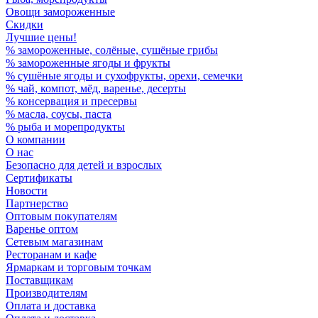
Овощи замороженные
Скидки
Лучшие цены!
% замороженные, солёные, сушёные грибы
% замороженные ягоды и фрукты
% сушёные ягоды и сухофрукты, орехи, семечки
% чай, компот, мёд, варенье, десерты
% консервация и пресервы
% масла, соусы, паста
% рыба и морепродукты
О компании
О нас
Безопасно для детей и взрослых
Сертификаты
Новости
Партнерство
Оптовым покупателям
Варенье оптом
Сетевым магазинам
Ресторанам и кафе
Ярмаркам и торговым точкам
Поставщикам
Производителям
Оплата и доставка