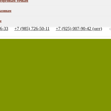
торговым точкам
азинам
м
66-33
+7 (985) 726-50-11
+7 (925) 007-90-42 (опт)