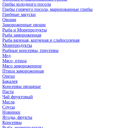
Грибы холодного посола
Грибы горячего посола, маринованные грибы
Грибные закуски
Овощи
Замороженные овощи
Рыба и Морепродукты
Рыба замороженная
Рыба вяленая, копченая и слабосоленая
Морепродукты
Рыбные консервы, пресервы
Мед
Мясо, птица
Мясо замороженное
Птица замороженная
Орехи
Бакалея
Консервы овощные
Паста
Чай фруктовый
Масла
Соусы
Новинки
Ягоды, фрукты
Консервы
Рыба, морепродукты