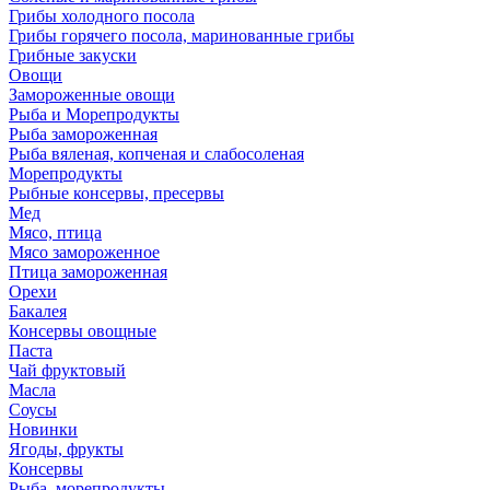
Грибы холодного посола
Грибы горячего посола, маринованные грибы
Грибные закуски
Овощи
Замороженные овощи
Рыба и Морепродукты
Рыба замороженная
Рыба вяленая, копченая и слабосоленая
Морепродукты
Рыбные консервы, пресервы
Мед
Мясо, птица
Мясо замороженное
Птица замороженная
Орехи
Бакалея
Консервы овощные
Паста
Чай фруктовый
Масла
Соусы
Новинки
Ягоды, фрукты
Консервы
Рыба, морепродукты