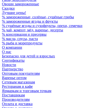
Овощи замороженные
Скидки
Лучшие цены!
% замороженные, солёные, сушёные грибы
% замороженные ягоды и фрукты
% сушёные ягоды и сухофрукты, орехи, семечки
% чай, компот, мёд, варенье, десерты
% консервация и пресервы
% масла, соусы, паста
% рыба и морепродукты
О компании
О нас
Безопасно для детей и взрослых
Сертификаты
Новости
Партнерство
Оптовым покупателям
Варенье оптом
Сетевым магазинам
Ресторанам и кафе
Ярмаркам и торговым точкам
Поставщикам
Производителям
Оплата и доставка