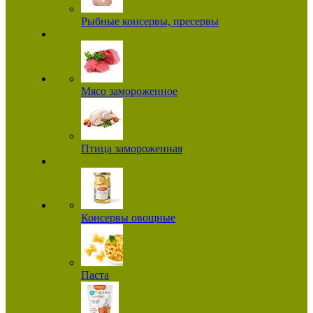
Рыбные консервы, пресервы
Мясо замороженное
Птица замороженная
Консервы овощные
Паста