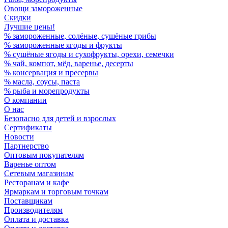
Овощи замороженные
Скидки
Лучшие цены!
% замороженные, солёные, сушёные грибы
% замороженные ягоды и фрукты
% сушёные ягоды и сухофрукты, орехи, семечки
% чай, компот, мёд, варенье, десерты
% консервация и пресервы
% масла, соусы, паста
% рыба и морепродукты
О компании
О нас
Безопасно для детей и взрослых
Сертификаты
Новости
Партнерство
Оптовым покупателям
Варенье оптом
Сетевым магазинам
Ресторанам и кафе
Ярмаркам и торговым точкам
Поставщикам
Производителям
Оплата и доставка