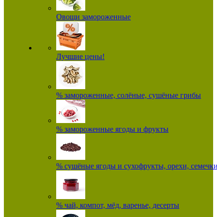
Овощи замороженные
Лучшие цены!
% замороженные, солёные, сушёные грибы
% замороженные ягоды и фрукты
% сушёные ягоды и сухофрукты, орехи, семечк
% чай, компот, мёд, варенье, десерты