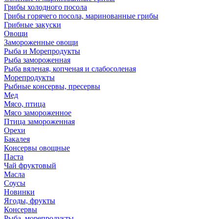
Грибы холодного посола
Грибы горячего посола, маринованные грибы
Грибные закуски
Овощи
Замороженные овощи
Рыба и Морепродукты
Рыба замороженная
Рыба вяленая, копченая и слабосоленая
Морепродукты
Рыбные консервы, пресервы
Мед
Мясо, птица
Мясо замороженное
Птица замороженная
Орехи
Бакалея
Консервы овощные
Паста
Чай фруктовый
Масла
Соусы
Новинки
Ягоды, фрукты
Консервы
Рыба, морепродукты