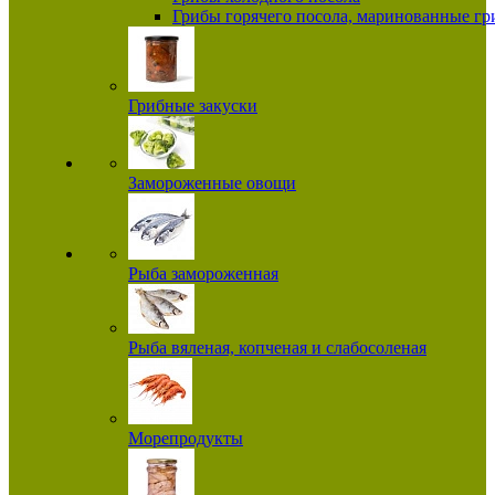
Грибы горячего посола, маринованные г
Грибные закуски
Замороженные овощи
Рыба замороженная
Рыба вяленая, копченая и слабосоленая
Морепродукты