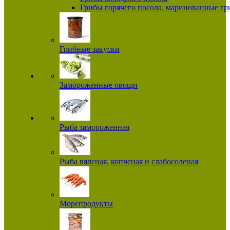
Грибы горячего посола, маринованные г
Грибные закуски
Замороженные овощи
Рыба замороженная
Рыба вяленая, копченая и слабосоленая
Морепродукты