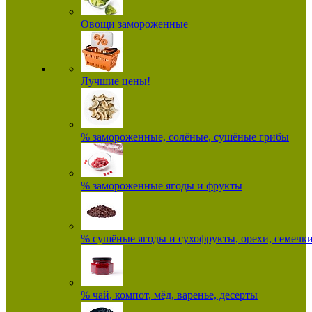
Овощи замороженные
Лучшие цены!
% замороженные, солёные, сушёные грибы
% замороженные ягоды и фрукты
% сушёные ягоды и сухофрукты, орехи, семечк
% чай, компот, мёд, варенье, десерты