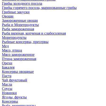
Грибы холодного посола
Грибы горячего посола, маринованные грибы
Грибные закуски
Овощи
Замороженные овощи
Рыба и Морепродукты
Рыба замороженная
Рыба вяленая, копченая и слабосоленая
Морепродукты
Рыбные консервы, пресервы
Мед
Мясо, птица
Мясо замороженное
Птица замороженная
Орехи
Бакалея
Консервы овощные
Паста
Чай фруктовый
Масла
Соусы
Новинки
Ягоды, фрукты
Консервы
Рыба, морепродукты