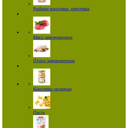
Рыбные консервы, пресервы
Мясо замороженное
Птица замороженная
Консервы овощные
Паста