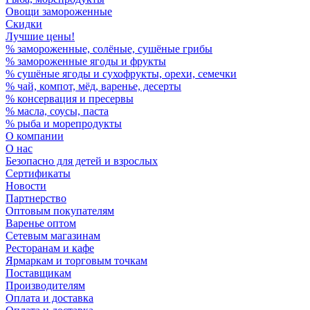
Овощи замороженные
Скидки
Лучшие цены!
% замороженные, солёные, сушёные грибы
% замороженные ягоды и фрукты
% сушёные ягоды и сухофрукты, орехи, семечки
% чай, компот, мёд, варенье, десерты
% консервация и пресервы
% масла, соусы, паста
% рыба и морепродукты
О компании
О нас
Безопасно для детей и взрослых
Сертификаты
Новости
Партнерство
Оптовым покупателям
Варенье оптом
Сетевым магазинам
Ресторанам и кафе
Ярмаркам и торговым точкам
Поставщикам
Производителям
Оплата и доставка