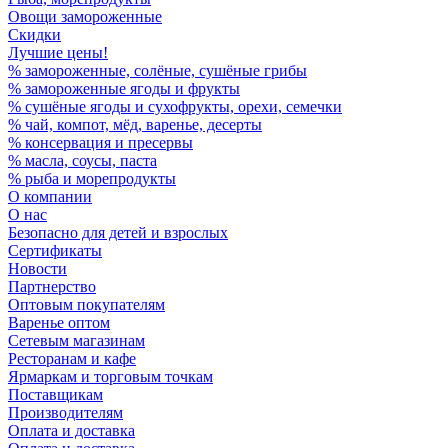
Овощи замороженные
Скидки
Лучшие цены!
% замороженные, солёные, сушёные грибы
% замороженные ягоды и фрукты
% сушёные ягоды и сухофрукты, орехи, семечки
% чай, компот, мёд, варенье, десерты
% консервация и пресервы
% масла, соусы, паста
% рыба и морепродукты
О компании
О нас
Безопасно для детей и взрослых
Сертификаты
Новости
Партнерство
Оптовым покупателям
Варенье оптом
Сетевым магазинам
Ресторанам и кафе
Ярмаркам и торговым точкам
Поставщикам
Производителям
Оплата и доставка