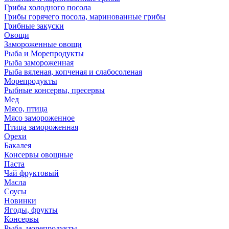
Грибы холодного посола
Грибы горячего посола, маринованные грибы
Грибные закуски
Овощи
Замороженные овощи
Рыба и Морепродукты
Рыба замороженная
Рыба вяленая, копченая и слабосоленая
Морепродукты
Рыбные консервы, пресервы
Мед
Мясо, птица
Мясо замороженное
Птица замороженная
Орехи
Бакалея
Консервы овощные
Паста
Чай фруктовый
Масла
Соусы
Новинки
Ягоды, фрукты
Консервы
Рыба, морепродукты