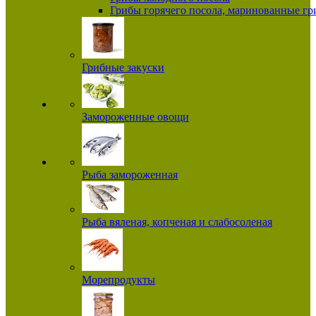
Грибы горячего посола, маринованные г
Грибные закуски
Замороженные овощи
Рыба замороженная
Рыба вяленая, копченая и слабосоленая
Морепродукты