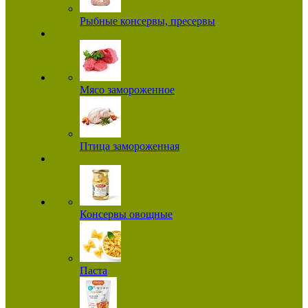
Рыбные консервы, пресервы
Мясо замороженное
Птица замороженная
Консервы овощные
Паста