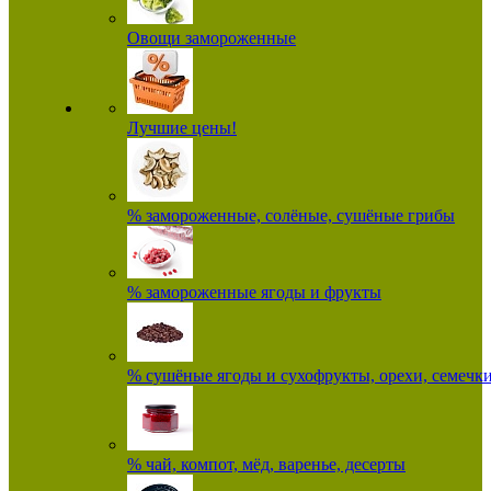
Овощи замороженные
Лучшие цены!
% замороженные, солёные, сушёные грибы
% замороженные ягоды и фрукты
% сушёные ягоды и сухофрукты, орехи, семечк
% чай, компот, мёд, варенье, десерты