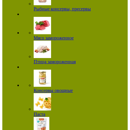
Рыбные консервы, пресервы
Мясо замороженное
Птица замороженная
Консервы овощные
Паста