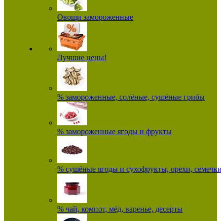
Овощи замороженные
Лучшие цены!
% замороженные, солёные, сушёные грибы
% замороженные ягоды и фрукты
% сушёные ягоды и сухофрукты, орехи, семечк
% чай, компот, мёд, варенье, десерты