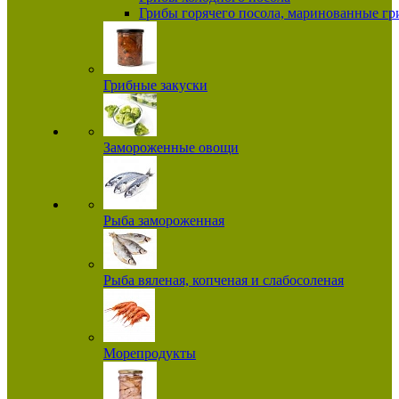
Грибы горячего посола, маринованные г
Грибные закуски
Замороженные овощи
Рыба замороженная
Рыба вяленая, копченая и слабосоленая
Морепродукты