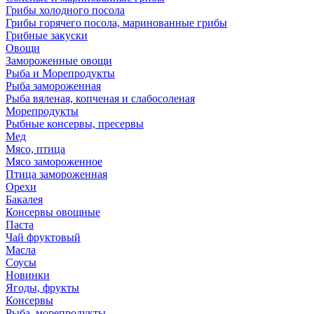
Грибы холодного посола
Грибы горячего посола, маринованные грибы
Грибные закуски
Овощи
Замороженные овощи
Рыба и Морепродукты
Рыба замороженная
Рыба вяленая, копченая и слабосоленая
Морепродукты
Рыбные консервы, пресервы
Мед
Мясо, птица
Мясо замороженное
Птица замороженная
Орехи
Бакалея
Консервы овощные
Паста
Чай фруктовый
Масла
Соусы
Новинки
Ягоды, фрукты
Консервы
Рыба, морепродукты