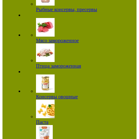
Рыбные консервы, пресервы
Мясо замороженное
Птица замороженная
Консервы овощные
Паста