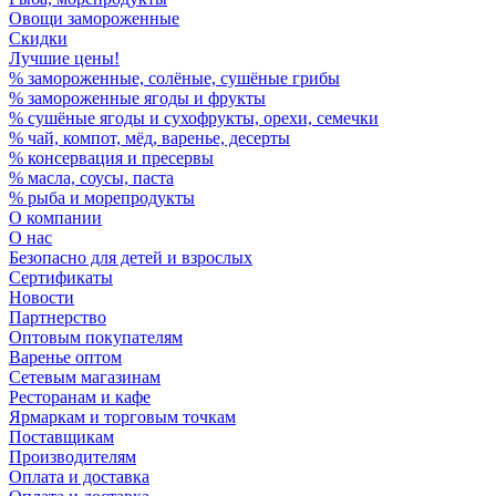
Овощи замороженные
Скидки
Лучшие цены!
% замороженные, солёные, сушёные грибы
% замороженные ягоды и фрукты
% сушёные ягоды и сухофрукты, орехи, семечки
% чай, компот, мёд, варенье, десерты
% консервация и пресервы
% масла, соусы, паста
% рыба и морепродукты
О компании
О нас
Безопасно для детей и взрослых
Сертификаты
Новости
Партнерство
Оптовым покупателям
Варенье оптом
Сетевым магазинам
Ресторанам и кафе
Ярмаркам и торговым точкам
Поставщикам
Производителям
Оплата и доставка