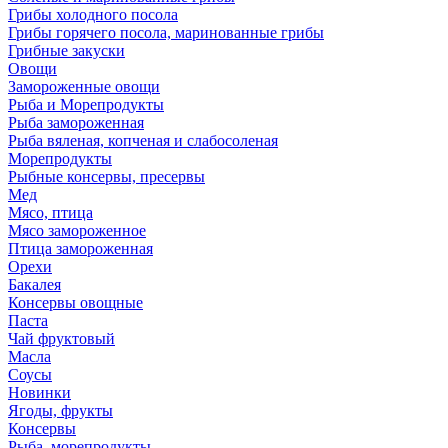
Грибы холодного посола
Грибы горячего посола, маринованные грибы
Грибные закуски
Овощи
Замороженные овощи
Рыба и Морепродукты
Рыба замороженная
Рыба вяленая, копченая и слабосоленая
Морепродукты
Рыбные консервы, пресервы
Мед
Мясо, птица
Мясо замороженное
Птица замороженная
Орехи
Бакалея
Консервы овощные
Паста
Чай фруктовый
Масла
Соусы
Новинки
Ягоды, фрукты
Консервы
Рыба, морепродукты