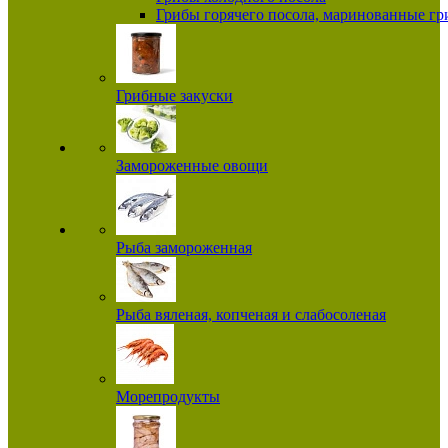
Грибы горячего посола, маринованные г
Грибные закуски
Замороженные овощи
Рыба замороженная
Рыба вяленая, копченая и слабосоленая
Морепродукты