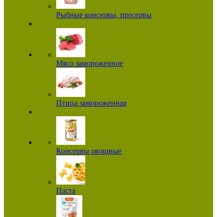
Рыбные консервы, пресервы
Мясо замороженное
Птица замороженная
Консервы овощные
Паста