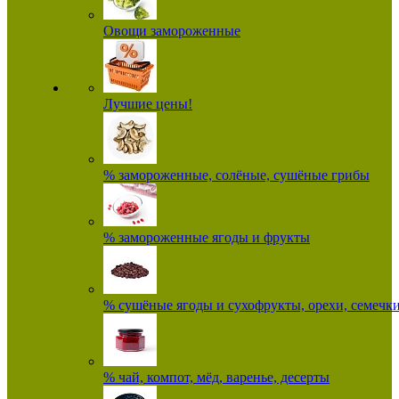
Овощи замороженные
Лучшие цены!
% замороженные, солёные, сушёные грибы
% замороженные ягоды и фрукты
% сушёные ягоды и сухофрукты, орехи, семечк
% чай, компот, мёд, варенье, десерты