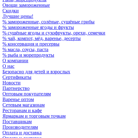
Овощи замороженные
Скидки
Лучшие цены!
% замороженные, солёные, сушёные грибы
% замороженные ягоды и фрукты
% сушёные ягоды и сухофрукты, орехи, семечки
% чай, компот, мёд, варенье, десерты
% консервация и пресервы
% масла, соусы, паста
% рыба и морепродукты
О компании
О нас
Безопасно для детей и взрослых
Сертификаты
Новости
Партнерство
Оптовым покупателям
Варенье оптом
Сетевым магазинам
Ресторанам и кафе
Ярмаркам и торговым точкам
Поставщикам
Производителям
Оплата и доставка