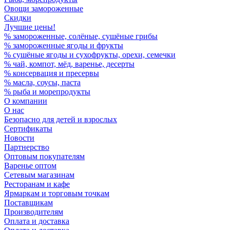
Овощи замороженные
Скидки
Лучшие цены!
% замороженные, солёные, сушёные грибы
% замороженные ягоды и фрукты
% сушёные ягоды и сухофрукты, орехи, семечки
% чай, компот, мёд, варенье, десерты
% консервация и пресервы
% масла, соусы, паста
% рыба и морепродукты
О компании
О нас
Безопасно для детей и взрослых
Сертификаты
Новости
Партнерство
Оптовым покупателям
Варенье оптом
Сетевым магазинам
Ресторанам и кафе
Ярмаркам и торговым точкам
Поставщикам
Производителям
Оплата и доставка