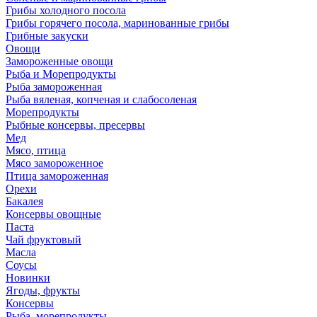
Грибы холодного посола
Грибы горячего посола, маринованные грибы
Грибные закуски
Овощи
Замороженные овощи
Рыба и Морепродукты
Рыба замороженная
Рыба вяленая, копченая и слабосоленая
Морепродукты
Рыбные консервы, пресервы
Мед
Мясо, птица
Мясо замороженное
Птица замороженная
Орехи
Бакалея
Консервы овощные
Паста
Чай фруктовый
Масла
Соусы
Новинки
Ягоды, фрукты
Консервы
Рыба, морепродукты