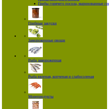
Грибы горячего посола, маринованные г
Грибные закуски
Замороженные овощи
Рыба замороженная
Рыба вяленая, копченая и слабосоленая
Морепродукты