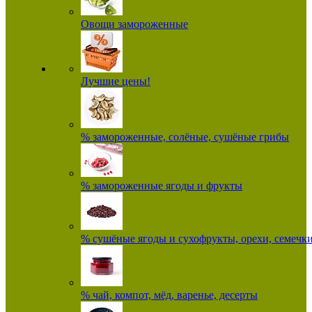
Овощи замороженные
Лучшие цены!
% замороженные, солёные, сушёные грибы
% замороженные ягоды и фрукты
% сушёные ягоды и сухофрукты, орехи, семечк
% чай, компот, мёд, варенье, десерты