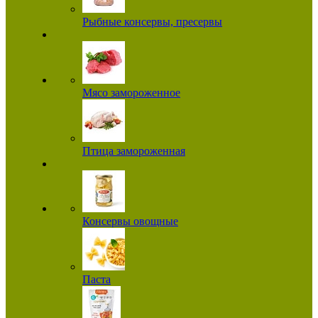
Рыбные консервы, пресервы
Мясо замороженное
Птица замороженная
Консервы овощные
Паста