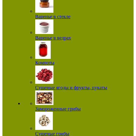
Варенье в стекле
Варенье в ведрах
Компоты
Сушеные ягоды и фрукты, цукаты
Замороженные грибы
Сушеные грибы