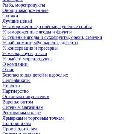
Рыба, морепродукты
Овощи замороженные
Скидки
Лучшие цены!
% замороженные, солёные, сушёные грибы
% замороженные ягоды и фрукты
% сушёные ягоды и сухофрукты, орехи, семечки
% чай, компот, мёд, варенье, десерты
% консервация и пресервы
% масла, соусы, паста
% рыба и морепродукты
О компании
О нас
Безопасно для детей и взрослых
Сертификаты
Новости
Партнерство
Оптовым покупателям
Варенье оптом
Сетевым магазинам
Ресторанам и кафе
Ярмаркам и торговым точкам
Поставщикам
Производителям