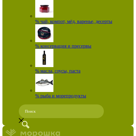
% чай, компот, мёд, варенье, десерты
% консервация и пресервы
% масла, соусы, паста
% рыба и морепродукты