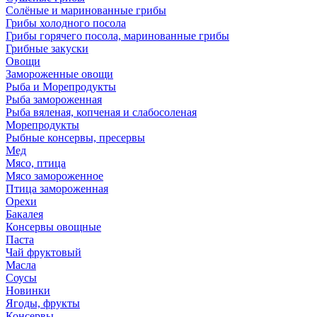
Солёные и маринованные грибы
Грибы холодного посола
Грибы горячего посола, маринованные грибы
Грибные закуски
Овощи
Замороженные овощи
Рыба и Морепродукты
Рыба замороженная
Рыба вяленая, копченая и слабосоленая
Морепродукты
Рыбные консервы, пресервы
Мед
Мясо, птица
Мясо замороженное
Птица замороженная
Орехи
Бакалея
Консервы овощные
Паста
Чай фруктовый
Масла
Соусы
Новинки
Ягоды, фрукты
Консервы