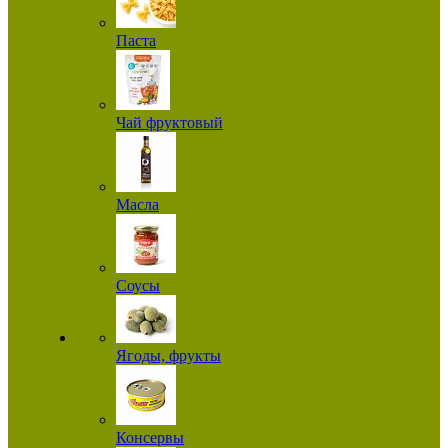
Паста
Чай фруктовый
Масла
Соусы
Ягоды, фрукты
Консервы