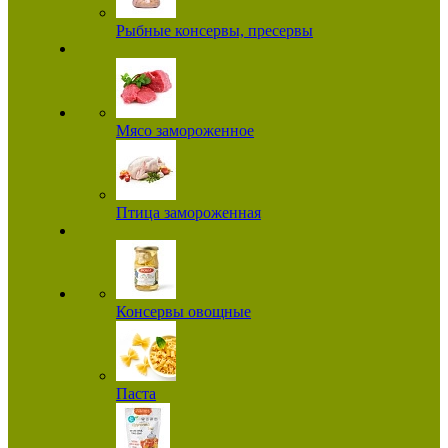
Рыбные консервы, пресервы
Мясо замороженное
Птица замороженная
Консервы овощные
Паста