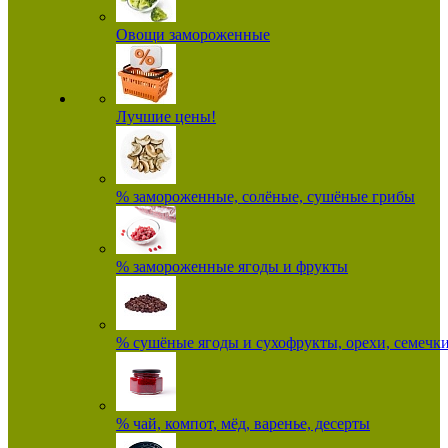
Овощи замороженные
Лучшие цены!
% замороженные, солёные, сушёные грибы
% замороженные ягоды и фрукты
% сушёные ягоды и сухофрукты, орехи, семечк
% чай, компот, мёд, варенье, десерты