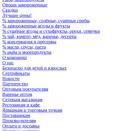
Овощи замороженные
Скидки
Лучшие цены!
% замороженные, солёные, сушёные грибы
% замороженные ягоды и фрукты
% сушёные ягоды и сухофрукты, орехи, семечки
% чай, компот, мёд, варенье, десерты
% консервация и пресервы
% масла, соусы, паста
% рыба и морепродукты
О компании
О нас
Безопасно для детей и взрослых
Сертификаты
Новости
Партнерство
Оптовым покупателям
Варенье оптом
Сетевым магазинам
Ресторанам и кафе
Ярмаркам и торговым точкам
Поставщикам
Производителям
Оплата и доставка