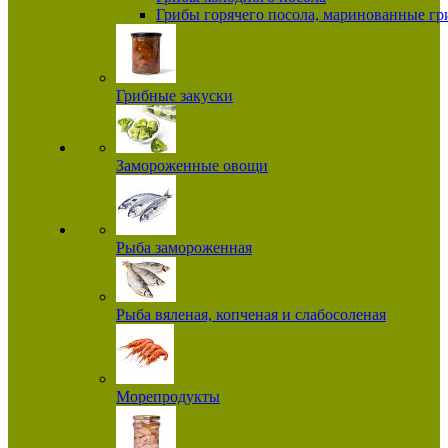
Грибы горячего посола, маринованные г
Грибные закуски
Замороженные овощи
Рыба замороженная
Рыба вяленая, копченая и слабосоленая
Морепродукты