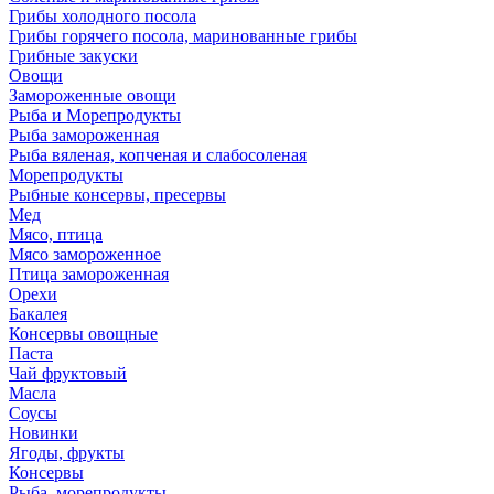
Грибы холодного посола
Грибы горячего посола, маринованные грибы
Грибные закуски
Овощи
Замороженные овощи
Рыба и Морепродукты
Рыба замороженная
Рыба вяленая, копченая и слабосоленая
Морепродукты
Рыбные консервы, пресервы
Мед
Мясо, птица
Мясо замороженное
Птица замороженная
Орехи
Бакалея
Консервы овощные
Паста
Чай фруктовый
Масла
Соусы
Новинки
Ягоды, фрукты
Консервы
Рыба, морепродукты