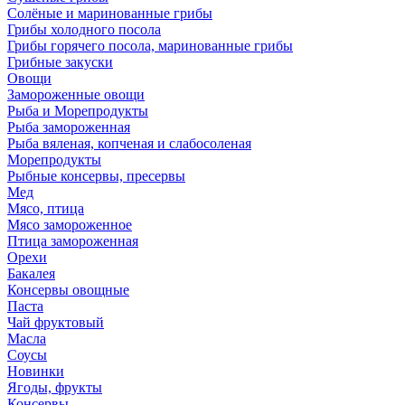
Солёные и маринованные грибы
Грибы холодного посола
Грибы горячего посола, маринованные грибы
Грибные закуски
Овощи
Замороженные овощи
Рыба и Морепродукты
Рыба замороженная
Рыба вяленая, копченая и слабосоленая
Морепродукты
Рыбные консервы, пресервы
Мед
Мясо, птица
Мясо замороженное
Птица замороженная
Орехи
Бакалея
Консервы овощные
Паста
Чай фруктовый
Масла
Соусы
Новинки
Ягоды, фрукты
Консервы