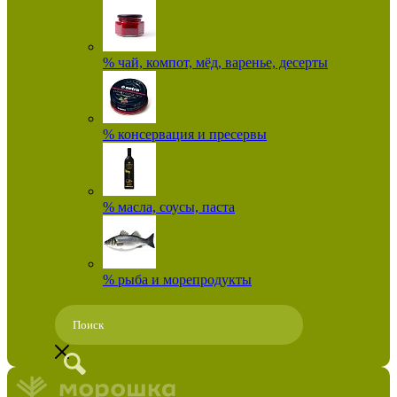
% чай, компот, мёд, варенье, десерты
% консервация и пресервы
% масла, соусы, паста
% рыба и морепродукты