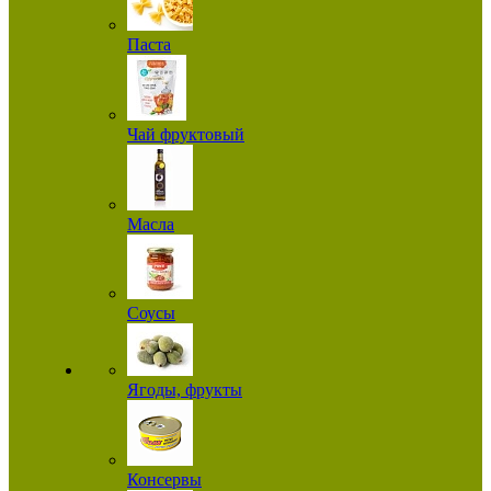
Паста
Чай фруктовый
Масла
Соусы
Ягоды, фрукты
Консервы