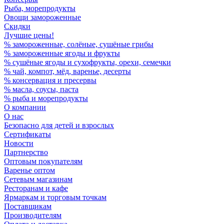
Рыба, морепродукты
Овощи замороженные
Скидки
Лучшие цены!
% замороженные, солёные, сушёные грибы
% замороженные ягоды и фрукты
% сушёные ягоды и сухофрукты, орехи, семечки
% чай, компот, мёд, варенье, десерты
% консервация и пресервы
% масла, соусы, паста
% рыба и морепродукты
О компании
О нас
Безопасно для детей и взрослых
Сертификаты
Новости
Партнерство
Оптовым покупателям
Варенье оптом
Сетевым магазинам
Ресторанам и кафе
Ярмаркам и торговым точкам
Поставщикам
Производителям