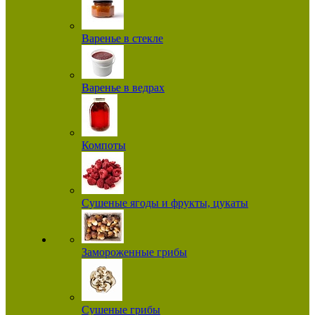
Варенье в стекле
Варенье в ведрах
Компоты
Сушеные ягоды и фрукты, цукаты
Замороженные грибы
Сушеные грибы